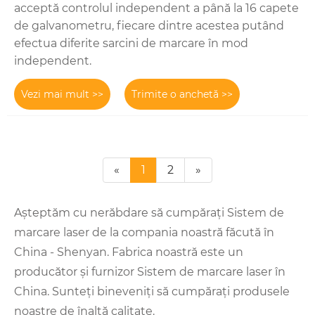
acceptă controlul independent a până la 16 capete
de galvanometru, fiecare dintre acestea putând
efectua diferite sarcini de marcare în mod
independent.
Vezi mai mult >>
Trimite o anchetă >>
«
1
2
»
Așteptăm cu nerăbdare să cumpărați Sistem de
marcare laser de la compania noastră făcută în
China - Shenyan. Fabrica noastră este un
producător și furnizor Sistem de marcare laser în
China. Sunteți bineveniți să cumpărați produsele
noastre de înaltă calitate.