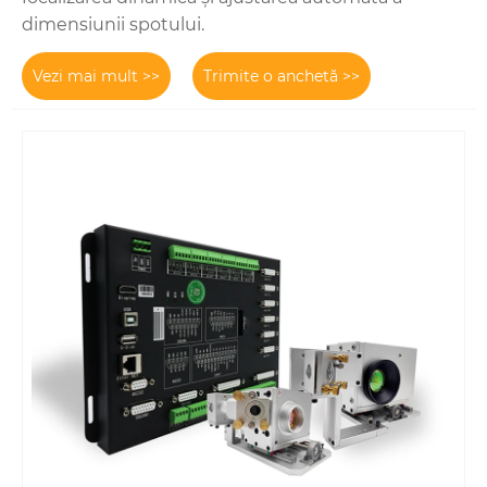
dimensiunii spotului.
Vezi mai mult >>
Trimite o anchetă >>