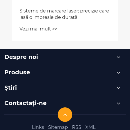
Sisteme de marcare laser: precizie care
lasă o impresie de durată
Vezi mai mult >>
Despre noi
Produse
Ştiri
Contactaţi-ne
Links
Sitemap
RSS
XML