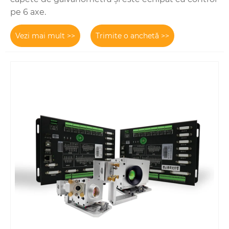
pe 6 axe.
Vezi mai mult >>
Trimite o anchetă >>