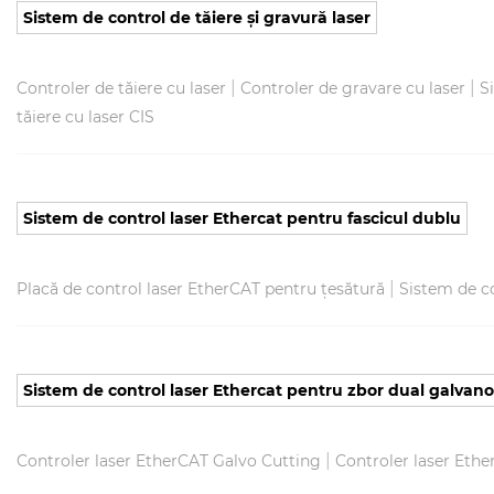
Sistem de control de tăiere și gravură laser
|
|
Controler de tăiere cu laser
Controler de gravare cu laser
S
tăiere cu laser CIS
Sistem de control laser Ethercat pentru fascicul dublu
|
Placă de control laser EtherCAT pentru țesătură
Sistem de c
Sistem de control laser Ethercat pentru zbor dual galva
|
Controler laser EtherCAT Galvo Cutting
Controler laser Ethe