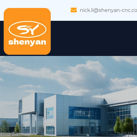
nick.li@shenyan-cnc.c