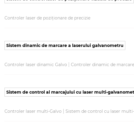
Controler laser de poziționare de precizie
Sistem dinamic de marcare a laserului galvanometru
|
Controler laser dinamic Galvo
Controler dinamic de marcare
Sistem de control al marcajului cu laser multi-galvanome
|
Controler laser multi-Galvo
Sistem de control cu ​​laser mult