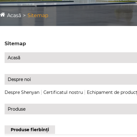
Acasă
Sitemap
Sitemap
Acasă
Despre noi
|
|
Despre Shenyan
Certificatul nostru
Echipament de producț
Produse
Produse fierbinți