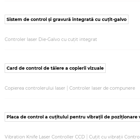
Sistem de control și gravură integrată cu cuțit-galvo
Controler laser Die-Galvo cu cuțit integrat
Card de control de tăiere a copierii vizuale
|
Copierea controlerului laser
Controler laser de compunere
Placa de control a cuțitului pentru vibrații de poziționare 
|
Vibration Knife Laser Controller CCD
Cuțit cu vibrații Contro