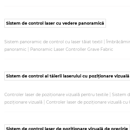
Sistem de control laser cu vedere panoramică
|
Sistem panoramic de control cu ​​laser tăiat textil
Îmbrăcămint
|
panoramic
Panoramic Laser Controller Grave Fabric
Sistem de control al tăierii laserului cu poziționare vizuală
|
Controler laser de poziționare vizuală pentru textile
Sistem de
|
poziționare vizuală
Controler laser de poziționare vizuală cu
Sistem de control laser de poziționare vizuală de precizie