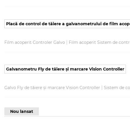
Placă de control de tăiere a galvanometrului de film acop
|
Film acoperit Controler Galvo
Film acoperit Sistem de contr
Galvanometru Fly de tăiere și marcare Vision Controller
|
Galvo Fly de tăiere și marcare Vision Controller
Sistem de co
Nou lansat