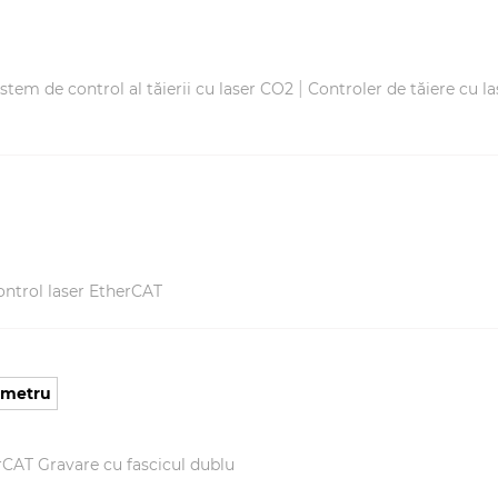
|
istem de control al tăierii cu laser CO2
Controler de tăiere cu la
ontrol laser EtherCAT
nometru
rCAT Gravare cu fascicul dublu