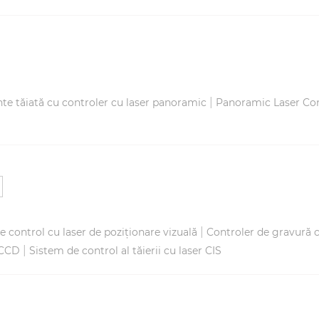
|
e tăiată cu controler cu laser panoramic
Panoramic Laser Con
|
 control cu ​​laser de poziționare vizuală
Controler de gravură c
|
 CCD
Sistem de control al tăierii cu laser CIS