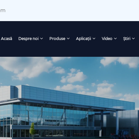
om
Acasă
Despre noi
Produse
Aplicații
Video
Ştiri